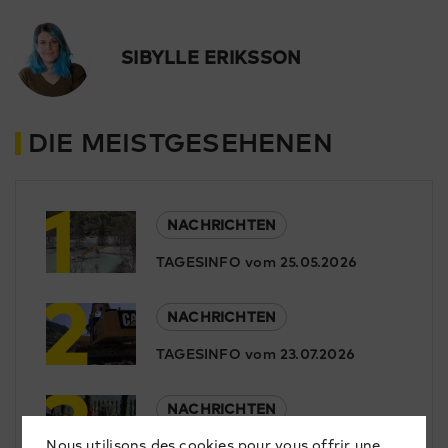
SIBYLLE ERIKSSON
DIE MEISTGESEHENEN
1
NACHRICHTEN
TAGESINFO vom 25.05.2026
2
NACHRICHTEN
TAGESINFO vom 23.07.2026
3
NACHRICHTEN
Nous utilisons des cookies pour vous offrir une
TAGESINFO vom 29.05.2026