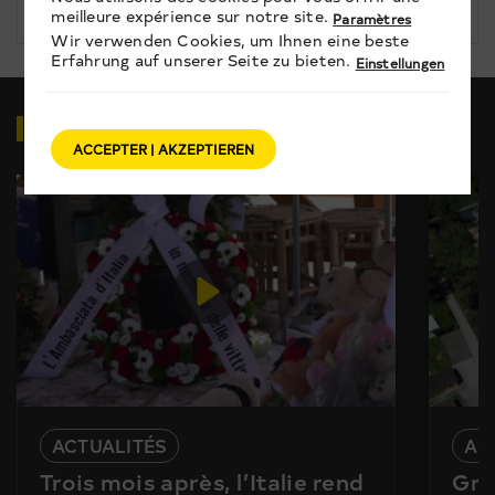
meilleure expérience sur notre site.
Paramètres
Wir verwenden Cookies, um Ihnen eine beste
Erfahrung auf unserer Seite zu bieten.
Einstellungen
VIDEOS
ZUM THEMA
ACCEPTER | AKZEPTIEREN
ACTUALITÉS
AC
Trois mois après, l’Italie rend
Gra