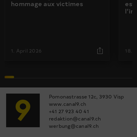
hommage aux victimes
est
l’i
1. April 2026
18. 
Pomonastrasse 12c, 3930 Visp
www.canal9.ch
+41 27 923 40 41
redaktion@canal9.ch
werbung@canal9.ch