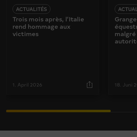
ACTUALITÉS
ACTUAL
Trois mois après, l’Italie
Granges
rend hommage aux
équestr
victimes
malgré 
autorit
1. April 2026
18. Juni 