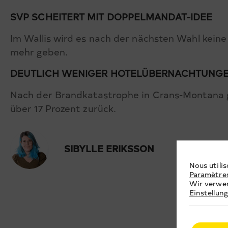
SVP SCHEITERT MIT DOPPELMANDAT-IDEE
Im Wallis wird es nach der nächsten Wahl kei
mehr geben.
DEUTLICH WENIGER HOTELÜBERNACHTUNG
Nach der Brandkatastrophe in Crans-Montana 
über 17 Prozent zurück.
SIBYLLE ERIKSSON
Nous utilis
Paramètre
Wir verwen
Einstellun