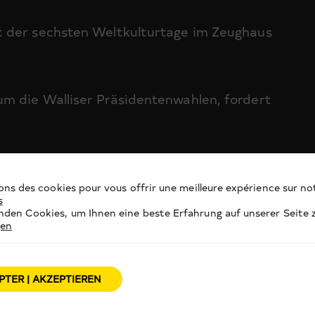
t der sechsten Weltkulturtage im Zeughaus
m die Walliser Präsidentenwahlen, fordert
ons des cookies pour vous offrir une meilleure expérience sur not
s
den Cookies, um Ihnen eine beste Erfahrung auf unserer Seite z
gen
PTER | AKZEPTIEREN