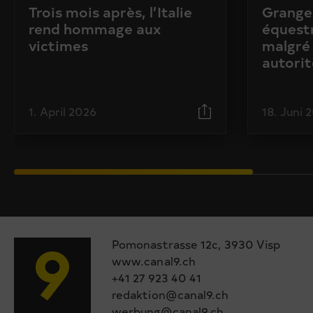
Trois mois après, l’Italie
Granges
rend hommage aux
équestr
victimes
malgré 
autorit
1. April 2026
18. Juni 
Pomonastrasse 12c, 3930 Visp
www.canal9.ch
+41 27 923 40 41
redaktion@canal9.ch
werbung@canal9.ch