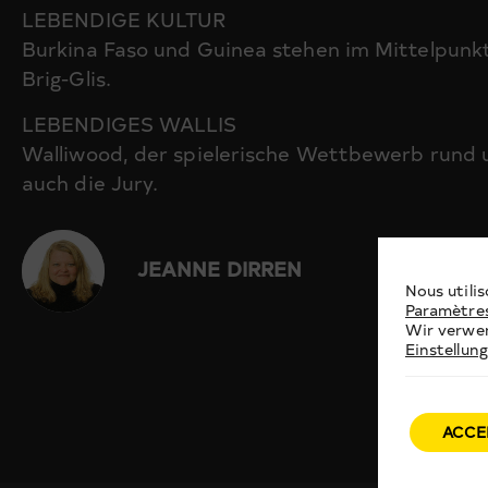
LEBENDIGE KULTUR
Burkina Faso und Guinea stehen im Mittelpunk
Brig-Glis.
LEBENDIGES WALLIS
Walliwood, der spielerische Wettbewerb rund u
auch die Jury.
JEANNE DIRREN
Nous utilis
Paramètre
Wir verwen
Einstellun
ACCE