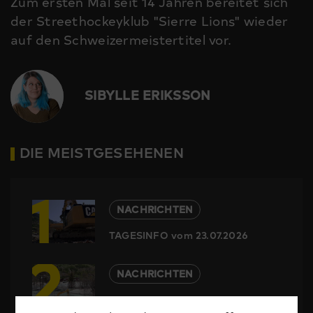
Zum ersten Mal seit 14 Jahren bereitet sich
der Streethockeyklub "Sierre Lions" wieder
auf den Schweizermeistertitel vor.
SIBYLLE ERIKSSON
DIE MEISTGESEHENEN
1
NACHRICHTEN
TAGESINFO vom 23.07.2026
2
NACHRICHTEN
TAGESINFO vom 25.05.2026