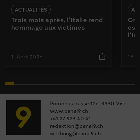
ACTUALITÉS
AC
Trois mois après, l’Italie rend
Gra
hommage aux victimes
est
l’i
1. April 2026
18. 
Pomonastrasse 12c, 3930 Visp
www.canal9.ch
+41 27 923 40 41
redaktion@canal9.ch
werbung@canal9.ch