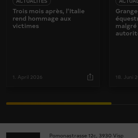
ACTUALITÉS
ACTUAL
Trois mois après, l’Italie
Granges
rend hommage aux
équestr
victimes
malgré 
autorit
1. April 2026
18. Juni 
Pomonastrasse 12c, 3930 Visp