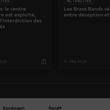
ITÉS
ACTUALITÉS
: le centre
Les Brass Bands va
e est exploité,
entre déception et
l’interdiction des
és
2025
11. Mai 2025
Sendungen
Kanal9