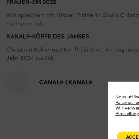
FRAUEN-EM 2025
Wir sprechen mit Visper Trainerin Giulia Chiar
nächsten Juli.
KANAL9-KÖPFE DES JAHRES
Christian Kalbermatter, Präsident der Jugendarb
Jahr 2024 zurück.
CANAL9 | KANAL9
Nous utilis
Paramètre
Wir verwen
Einstellun
ACCE