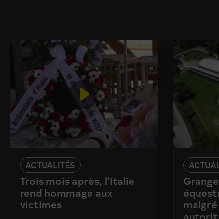
ACTUALITÉS
ACTUAL
Trois mois après, l’Italie
Granges
rend hommage aux
équestr
victimes
malgré 
autorit