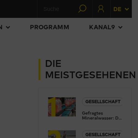
DE
N
PROGRAMM
KANAL9
DIE
MEISTGESEHENEN
1
GESELLSCHAFT
Gefragtes
Mineralwasser: Die
2
aktuelle Hitze
bedeutet für die
Pearlwater
GESELLSCHAFT
Mineralquellen in