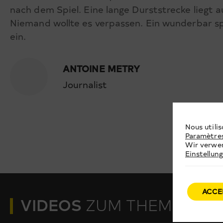
nach dem Spiel. Eine lange Durststrecke liegt 
Niemand wollte es verpassen. Ein wunderbar s
ein.
ANTOINE METRY
Journalist
Nous utilis
Paramètre
Wir verwen
Einstellun
ACCE
VIDEOS
ZUM THEMA