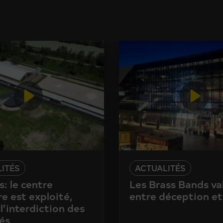
ITÉS
ACTUALITÉS
: le centre
Les Brass Bands va
e est exploité,
entre déception et
l’interdiction des
és