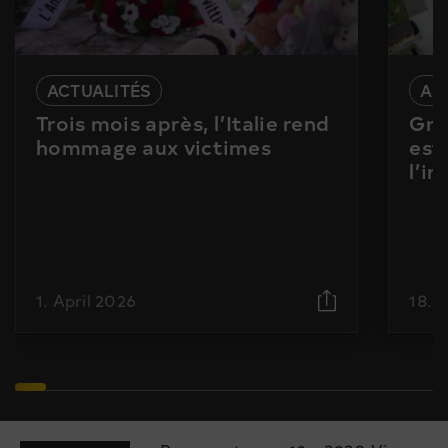
ACTUALITÉS
AC
Trois mois après, l’Italie rend
Gra
hommage aux victimes
est
l’i
1. April 2026
18. 