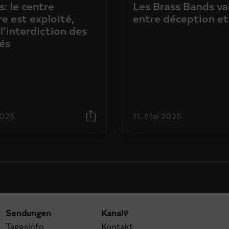
: le centre
Les Brass Bands va
e est exploité,
entre déception et
l’interdiction des
és
2025
11. Mai 2025
Sendungen
Kanal9
Tagesinfo
Kontakt