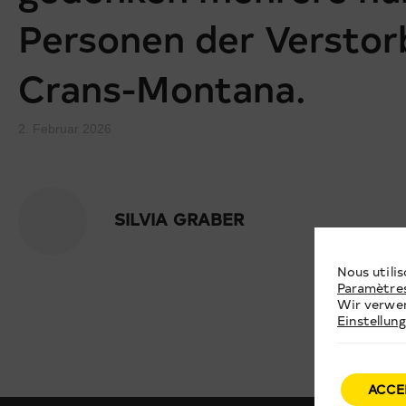
Personen der Versto
Crans-Montana.
2. Februar 2026
SILVIA GRABER
Nous utilis
Paramètre
Wir verwen
Einstellun
ACCE