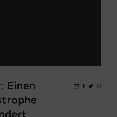
: Einen
strophe
ndert