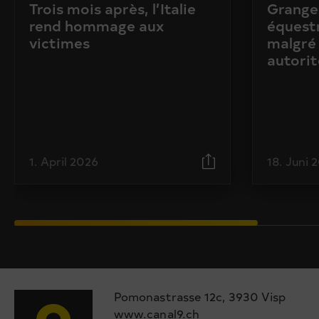
Trois mois après, l’Italie
Granges
rend hommage aux
équestr
victimes
malgré 
autorit
1. April 2026
18. Juni 
Pomonastrasse 12c, 3930 Visp
www.canal9.ch