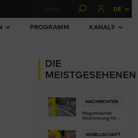
DE
N
PROGRAMM
KANAL9
DIE
MEISTGESEHENEN
1
NACHRICHTEN
Wegweisende
Abstimmung für
2
die Saastalhalle:
Trägt die
Bevölkerung das
GESELLSCHAFT
Rettungskonzept