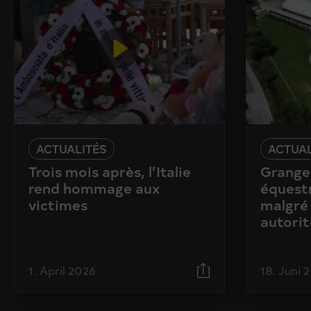
ACTUALITÉS
ACTUAL
Trois mois après, l’Italie
Granges
rend hommage aux
équestr
victimes
malgré 
autorit
1. April 2026
18. Juni 