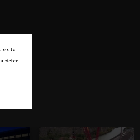
re site.
u bieten.