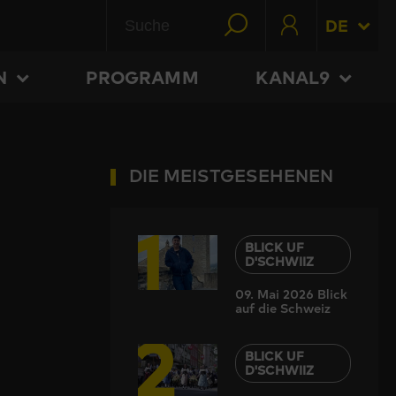
DE
N
PROGRAMM
KANAL9
DIE MEISTGESEHENEN
1
BLICK UF
D'SCHWIIZ
09. Mai 2026 Blick
auf die Schweiz
2
BLICK UF
D'SCHWIIZ