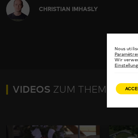
CHRISTIAN IMHASLY
Nous utilis
Paramètre
Wir verwen
Einstellun
VIDEOS
ZUM THEMA
ACCE