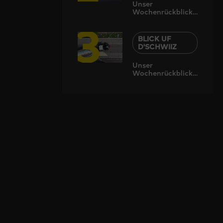
Unser
Wochenrückblick
3
quer durch die
Schweiz
BLICK UF
D'SCHWIIZ
Unser
Wochenrückblick
quer durch die
Schweiz