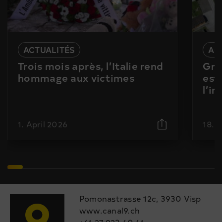
ACTUALITÉS
AC
Trois mois après, l’Italie rend
Gra
hommage aux victimes
est
l’i
1. April 2026
18. 
Pomonastrasse 12c, 3930 Visp
www.canal9.ch