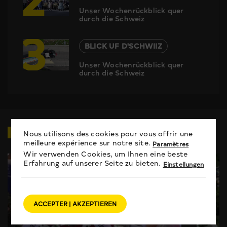
Unser Wochenrückblick quer
durch die Schweiz
3
BLICK UF D'SCHWIIZ
Unser Wochenrückblick quer
durch die Schweiz
VIDEOS
ZUM THEMA
Nous utilisons des cookies pour vous offrir une
meilleure expérience sur notre site.
Paramètres
Wir verwenden Cookies, um Ihnen eine beste
Erfahrung auf unserer Seite zu bieten.
Einstellungen
ACCEPTER | AKZEPTIEREN