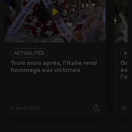
ACTUALITÉS
AC
Trois mois après, l’Italie rend
Gra
hommage aux victimes
est
l’i
1. April 2026
18. 