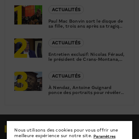
1
ACTUALITÉS
Paul Mac Bonvin sort le disque de
sa fille, trois ans après sa tragique
2
disparition
ACTUALITÉS
Entretien exclusif: Nicolas Féraud,
le président de Crans-Montana,
3
répond aux questions de Canal9
ACTUALITÉS
À Nendaz, Antoine Guignard
ponce des portraits pour révéler
le patrimoine
VIDÉOS
EN RELATION
Nous utilisons des cookies pour vous offrir une
meilleure expérience sur notre site.
Paramètres