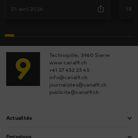
01 avril 2026
18 j
Technopôle, 3960 Sierre
www.canal9.ch
+41 27 452 23 45
info@canal9.ch
journalistes@canal9.ch
publicite@canal9.ch
Actualités
Emissions