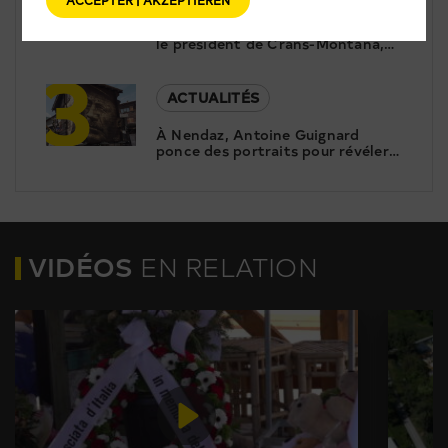
2
Entretien exclusif: Nicolas Féraud,
le président de Crans-Montana,
3
répond aux questions de Canal9
ACTUALITÉS
À Nendaz, Antoine Guignard
ponce des portraits pour révéler
le patrimoine
VIDÉOS
EN RELATION