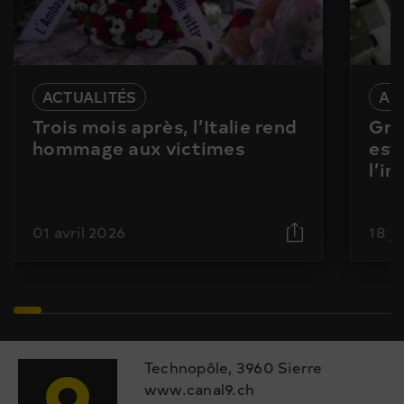
ACTUALITÉS
AC
Trois mois après, l’Italie rend
Gra
hommage aux victimes
est
l’i
01 avril 2026
18 j
Technopôle, 3960 Sierre
www.canal9.ch