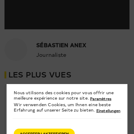
SÉBASTIEN ANEX
Journaliste
LES PLUS VUES
1
Nous utilisons des cookies pour vous offrir une
meilleure expérience sur notre site.
Paramètres
ACTUALITÉS
Wir verwenden Cookies, um Ihnen eine beste
Erfahrung auf unserer Seite zu bieten.
Paul Mac Bonvin sort le disque de
Einstellungen
sa fille, trois ans après sa tragique
disparition
ACTUALITÉS
ACCEPTER | AKZEPTIEREN