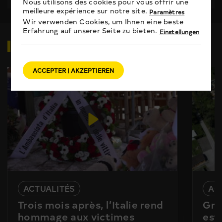
Nous utilisons des cookies pour vous offrir une
meilleure expérience sur notre site.
Paramètres
Wir verwenden Cookies, um Ihnen eine beste
Erfahrung auf unserer Seite zu bieten.
Einstellungen
VIDÉOS
EN RELATION
ACCEPTER | AKZEPTIEREN
ACTUALITÉS
AC
Trois mois après, l’Italie rend
Gra
hommage aux victimes
est