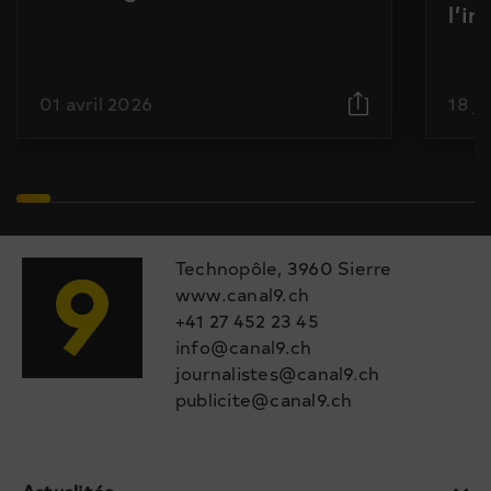
l’i
01 avril 2026
18 j
Technopôle, 3960 Sierre
www.canal9.ch
+41 27 452 23 45
info@canal9.ch
journalistes@canal9.ch
publicite@canal9.ch