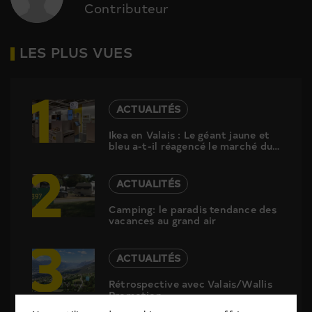
Contributeur
LES PLUS VUES
1
ACTUALITÉS
Ikea en Valais : Le géant jaune et
bleu a-t-il réagencé le marché du
2
meuble ?
ACTUALITÉS
Camping: le paradis tendance des
vacances au grand air
3
ACTUALITÉS
Rétrospective avec Valais/Wallis
Promotion