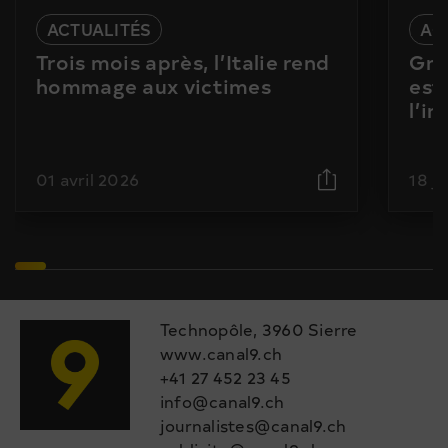
ACTUALITÉS
AC
Trois mois après, l’Italie rend
Gra
hommage aux victimes
est
l’i
01 avril 2026
18 j
Technopôle, 3960 Sierre
www.canal9.ch
+41 27 452 23 45
info@canal9.ch
journalistes@canal9.ch