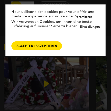
3
COSMOPOLIS
Nous utilisons des cookies pour vous offrir une
Illettrisme: lire et écrire, cela ne
meilleure expérience sur notre site.
Paramètres
va pas de soi
Wir verwenden Cookies, um Ihnen eine beste
Erfahrung auf unserer Seite zu bieten.
Einstellungen
VIDÉOS
EN RELATION
ACCEPTER | AKZEPTIEREN