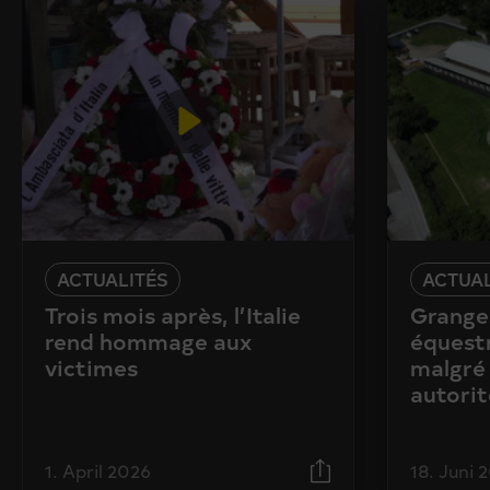
ACTUALITÉS
ACTUAL
Trois mois après, l’Italie
Granges
rend hommage aux
équestr
victimes
malgré 
autorit
1. April 2026
18. Juni 