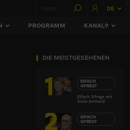
DE
N
PROGRAMM
KANAL9
DIE MEISTGESEHENEN
1
EIFACH
GFREGT
Eifach Gfregt mit
Viola Amherd
2
EIFACH
GFREGT