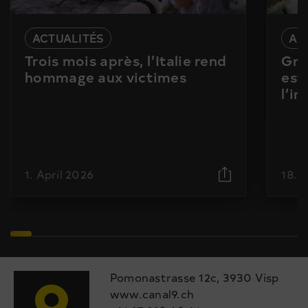
ACTUALITÉS
AC
Trois mois après, l’Italie rend
Gra
hommage aux victimes
est
l’i
1. April 2026
18. 
Pomonastrasse 12c, 3930 Visp
www.canal9.ch