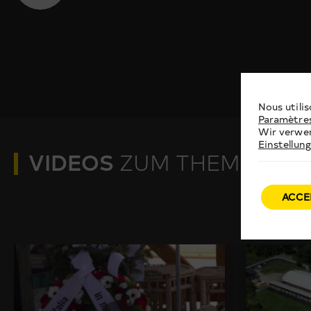
Nous utilis
Paramètre
Wir verwen
Einstellun
VIDEOS
ZUM THEMA
ACCE