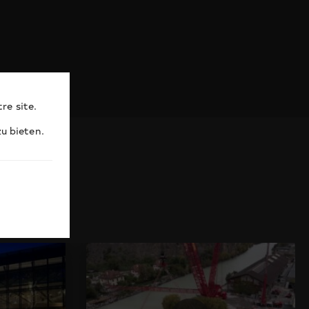
re site.
u bieten.