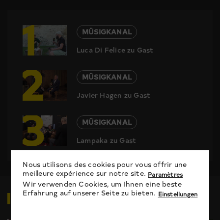
1
MÜSIGKANAL
Luca Di Felice zu Gast
2
MÜSIGKANAL
Javier Hagen zu Gast
3
MÜSIGKANAL
Lampaka zu Gast
Nous utilisons des cookies pour vous offrir une
meilleure expérience sur notre site.
Paramètres
Wir verwenden Cookies, um Ihnen eine beste
Erfahrung auf unserer Seite zu bieten.
VIDEOS
ZUM THEMA
Einstellungen