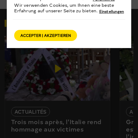
Wir verwenden Cookies, um Ihnen eine beste
Erfahrung auf unserer Seite zu bieten.
Einstellungen
VIDEOS
ZUM THEMA
ACCEPTER | AKZEPTIEREN
ACTUALITÉS
AC
Trois mois après, l’Italie rend
Gra
hommage aux victimes
est
l’i