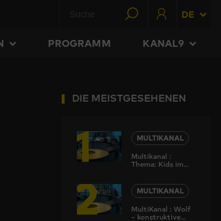
DE
N
PROGRAMM
KANAL9
DIE MEISTGESEHENEN
1
MULTIKANAL
Multikanal :
Thema: Kids im
2
Cyberfieber:
Risiken und
Nebenwirkungen
MULTIKANAL
MultiKanal : Wolf
– konstruktive