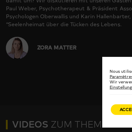
damit um? Wir diskutieren mit unseren Gästen
Paul Weber, Psychotherapeut & Präsident Asso
Psychologen Oberwallis und Karin Hallenbarter, 
“Seelenheimat über die Tücken des Lebens.
ZORA MATTER
Nous utilis
Paramètre
Wir verwen
Einstellun
ACCE
VIDEOS
ZUM THEMA