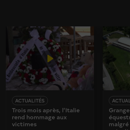
ACTUALITÉS
ACTUAL
Trois mois après, l’Italie
Granges
rend hommage aux
équestr
victimes
malgré 