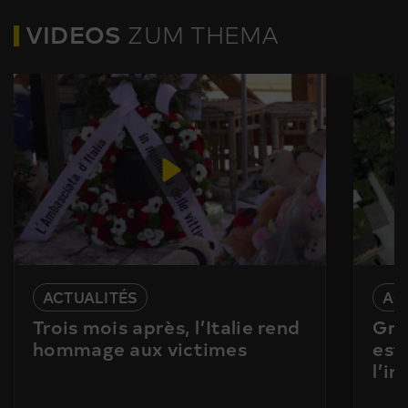
VIDEOS
ZUM THEMA
ACTUALITÉS
AC
Trois mois après, l’Italie rend
Gra
hommage aux victimes
est
l’i