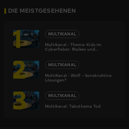
DIE MEISTGESEHENEN
1
MULTIKANAL
Multikanal : Thema: Kids im
Cyberfieber: Risiken und
2
Nebenwirkungen
MULTIKANAL
MultiKanal : Wolf – konstruktive
Lösungen?
3
MULTIKANAL
Multikanal: Tabuthema Tod