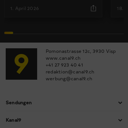
1. April 2026
18. 
Pomonastrasse 12c, 3930 Visp
www.canal9.ch
+41 27 923 40 41
redaktion@canal9.ch
werbung@canal9.ch
Sendungen
Kanal9