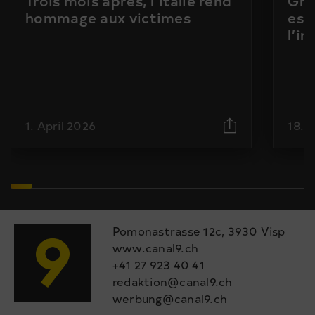
Trois mois après, l’Italie rend
Gra
hommage aux victimes
est
l’i
1. April 2026
18. 
Pomonastrasse 12c, 3930 Visp
www.canal9.ch
+41 27 923 40 41
redaktion@canal9.ch
werbung@canal9.ch