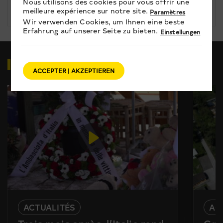
Nous utilisons des cookies pour vous offrir une
Schweiz: Graber: «Unser Land ist
meilleure expérience sur notre site.
Paramètres
zum Bersten voll» – Imboden: «Ein
Wir verwenden Cookies, um Ihnen eine beste
starrer Deckel ist keine Lösung»
Erfahrung auf unserer Seite zu bieten.
Einstellungen
VIDEOS
ZUM THEMA
ACCEPTER | AKZEPTIEREN
ACTUALITÉS
AC