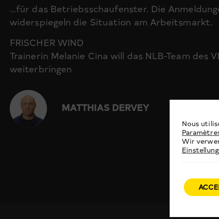
…für das Betriebsschaufenster. Die Anmeldung
widerspiegeln die Situation am Arbeitsmarkt.
FRISCHER WIND
Trainerin Melanie Cina will das NLB-Team des V
weiterbringen
MATTHIAS DERVEY
Nous utilis
Paramètre
Wir verwen
Einstellun
ACCE