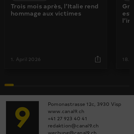
Trois mois après, l’Italie rend
Gra
hommage aux victimes
est
l’i
1. April 2026
18. 
Pomonastrasse 12c, 3930 Visp
www.canal9.ch
+41 27 923 40 41
redaktion@canal9.ch
werbung@canal9.ch