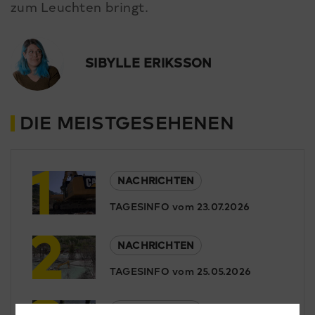
zum Leuchten bringt.
SIBYLLE ERIKSSON
DIE MEISTGESEHENEN
1
NACHRICHTEN
TAGESINFO vom 23.07.2026
2
NACHRICHTEN
TAGESINFO vom 25.05.2026
NACHRICHTEN