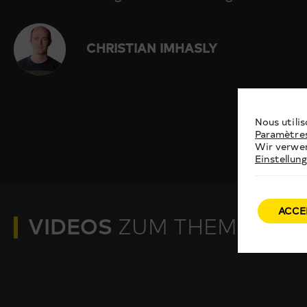
CHRISTIAN IMHASLY
Nous utilis
Paramètre
Wir verwen
Einstellun
ACCE
VIDEOS
ZUM THEMA