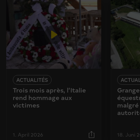
ACTUALITÉS
ACTUAL
Trois mois après, l’Italie
Granges
rend hommage aux
équestr
victimes
malgré 
autorit
1. April 2026
18. Juni 