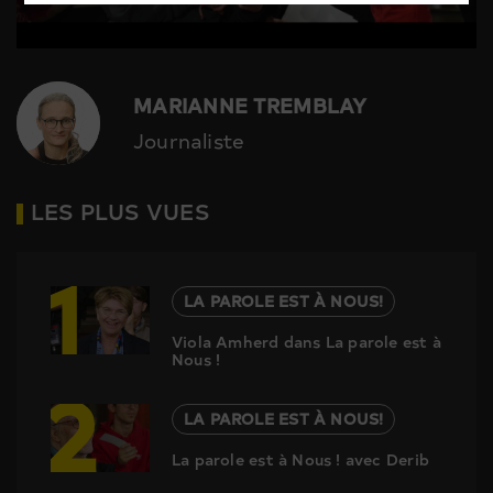
MARIANNE TREMBLAY
Journaliste
LES PLUS VUES
1
LA PAROLE EST À NOUS!
Viola Amherd dans La parole est à
Nous !
2
LA PAROLE EST À NOUS!
La parole est à Nous ! avec Derib