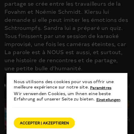
partage se crée entre les travailleurs de la
Fovahm et Noémie Schmidt. Klersu lui
demande si elle peut imiter les émotions des
Schtroumpfs. Sandra lui a préparé un quiz.
Tous finissent par une session de karaoké
improvisé, une fois les caméras éteintes, car
La parole est à NOUS est aussi, et surtout,
une histoire de rencontres et de partage,
une petite bulle d’humanité.
Nous utilisons des cookies pour vous offrir une
meilleure expérience sur notre site.
Paramètres
Wir verwenden Cookies, um Ihnen eine beste
Erfahrung auf unserer Seite zu bieten.
Einstellungen
ACCEPTER | AKZEPTIEREN