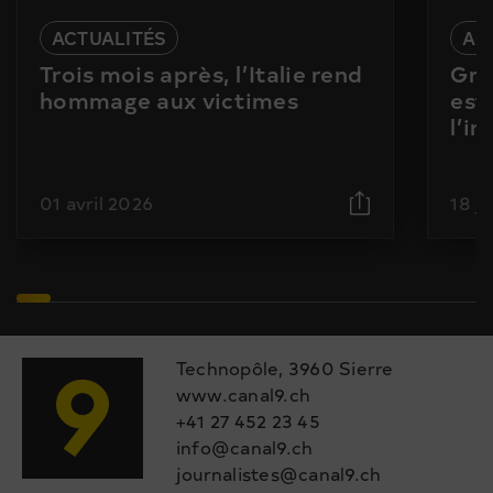
ACTUALITÉS
AC
Trois mois après, l’Italie rend
Gra
hommage aux victimes
est
l’i
01 avril 2026
18 j
Technopôle, 3960 Sierre
www.canal9.ch
+41 27 452 23 45
info@canal9.ch
journalistes@canal9.ch