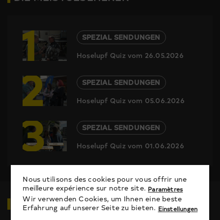
1
SPEZIAL SENDUNGEN
Hoselupf Quiz vom 26.05.2026
2
SPEZIAL SENDUNGEN
Hoselupf Quiz vom 05.06.2026
3
SPEZIAL SENDUNGEN
Hoselupf Quiz vom 01.06.2026
Nous utilisons des cookies pour vous offrir une
meilleure expérience sur notre site.
Paramètres
Wir verwenden Cookies, um Ihnen eine beste
VIDEOS
ZUM THEMA
Erfahrung auf unserer Seite zu bieten.
Einstellungen