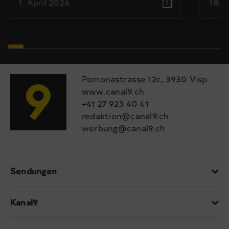
1. April 2026
18. 
Pomonastrasse 12c, 3930 Visp
www.canal9.ch
+41 27 923 40 41
redaktion@canal9.ch
werbung@canal9.ch
Sendungen
Kanal9