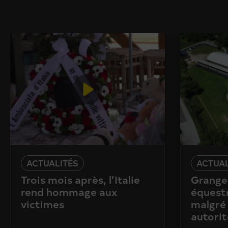
ACTUALITÉS
ACTUAL
Trois mois après, l’Italie
Granges
rend hommage aux
équestr
victimes
malgré 
autorit