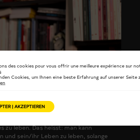
ons des cookies pour vous offrir une meilleure expérience sur not
s
den Cookies, um Ihnen eine beste Erfahrung auf unserer Seite z
gen
PTER | AKZEPTIEREN
d jede seine/ihre eigene Identität und
es zu leben. Das heisst: man kann
 und sein/ihr Leben zu leben, solange