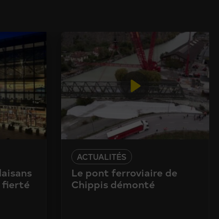
ACTUALITÉS
laisans
Le pont ferroviaire de
 fierté
Chippis démonté