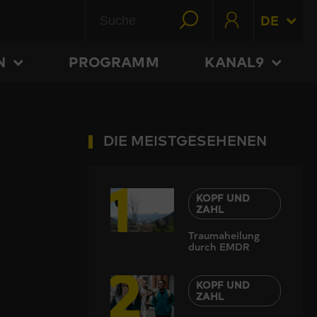
DE
N
PROGRAMM
KANAL9
DIE MEISTGESEHENEN
1
KOPF UND
ZAHL
Traumaheilung
durch EMDR
2
KOPF UND
ZAHL