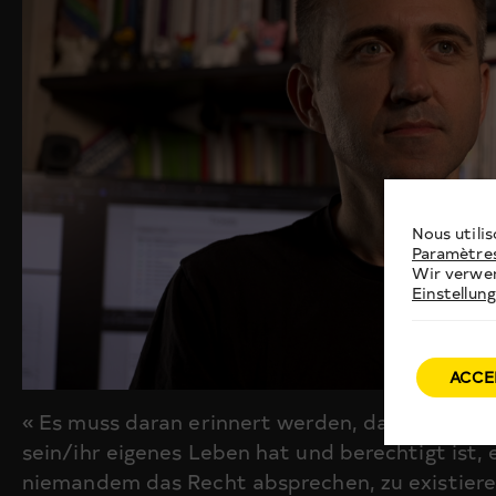
Nous utilis
Paramètre
Wir verwen
Einstellun
ACCE
« Es muss daran erinnert werden, dass jeder un
sein/ihr eigenes Leben hat und berechtigt ist, 
niemandem das Recht absprechen, zu existieren