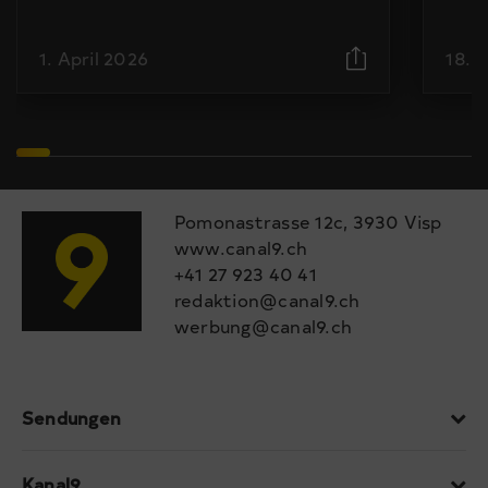
1. April 2026
18. 
Pomonastrasse 12c, 3930 Visp
www.canal9.ch
+41 27 923 40 41
redaktion@canal9.ch
werbung@canal9.ch
Sendungen
Kanal9