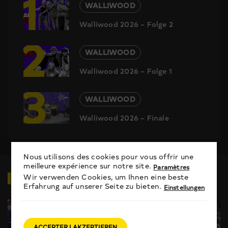
1
WALLIWOOD
Walliwood 2026 – Folge 2
2
WALLIWOOD
Walliwood 2026 – Folge 1
3
WALLIWOOD
Walliwood 2026 – Finale
Nous utilisons des cookies pour vous offrir une
meilleure expérience sur notre site.
Paramètres
VIDEOS
ZUM THEMA
Wir verwenden Cookies, um Ihnen eine beste
Erfahrung auf unserer Seite zu bieten.
Einstellungen
ACCEPTER | AKZEPTIEREN