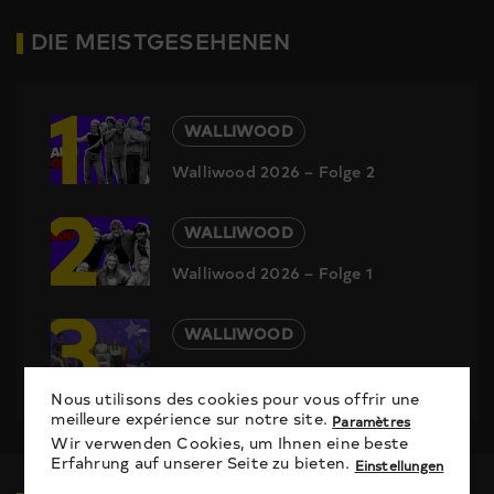
DIE MEISTGESEHENEN
1
WALLIWOOD
Walliwood 2026 – Folge 2
2
WALLIWOOD
Walliwood 2026 – Folge 1
3
WALLIWOOD
Walliwood 2026 – Finale
Nous utilisons des cookies pour vous offrir une
meilleure expérience sur notre site.
Paramètres
Wir verwenden Cookies, um Ihnen eine beste
Erfahrung auf unserer Seite zu bieten.
Einstellungen